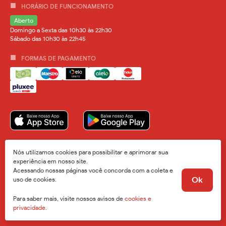
HORÁRIO DE FUNCIONAMENTO
Aberto
Domingo a Sexta das 10h30 às 22h30
Sábado das 10h30 às 22h45
FORMAS DE PAGAMENTO
Nós utilizamos cookies para possibilitar e aprimorar sua
experiência em nosso site.
Acessando nossas páginas você concorda com a coleta e
2026 © Todos os direitos reservados
uso de cookies.
Ok
Orgulhosamente utilizamos:
Para saber mais, visite nossos avisos de
cookies e
privacidade
.