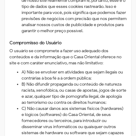
de nosso site realmente compram e, portanto, esse é o
tipo de dados que esses cookies rastrearão. Isso é
importante para você, pois significa que podemos fazer
previsões de negócios com precisão que nos permitem
analisar nossos custos de publicidade e produtos para
garantir o melhor preço possível.
Compromisso do Usuário
O usuário se compromete a fazer uso adequado dos
conteúdos e da informação que o Casa Oriental oferece no
site e com caráter enunciativo, mas não limitativo:
A) Não se envolver em atividades que sejam ilegais ou
contrárias à boa fé a à ordem pública;
B) Não difundir propaganda ou conteúdo de natureza
racista, xenofóbica, ou casas de apostas, jogos de sorte
e azar, qualquer tipo de pornografia ilegal, de apologia
ao terrorismo ou contra os direitos humanos;
C) Não causar danos aos sistemas físicos (hardwares)
e lógicos (softwares) do Casa Oriental, de seus
fornecedores ou terceiros, para introduzir ou
disseminar vírus informáticos ou quaisquer outros
sistemas de hardware ou software que sejam capazes